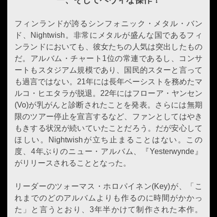
ー、そしてヘヴィな傑作！
フィンランドが誇るシンフォニック・メタル・バン
ド、Nightwish。非常にメタルが盛んな国であるフィ
ンランドにおいても、彼女たちの人気は突出したもの
だ。アルバム・チャート1位の常連であるし、コンサ
ートもスタジアム規模であり、国民的スターと言って
も過言ではない。21年には長年ベーシストを務めたマ
ルコ・ヒエタラが脱退。22年にはフローア・ヤンセン
(Vo)が乳がんと診断されたことを発表。さらには無期
限のツアー停止を宣言するなど、ファンとしてはやき
もきする状況が続いていたことだろう。だが安心して
ほしい。Nightwishが立ち止まることはない。この
度、4年ぶりのニュー・アルバム、『Yesterwynde』
がリリースされることとなった。
リーダーのツォーマス・ホロパイネン(Key)が、「こ
れまでのどのアルバムよりも作るのに時間がかかっ
た」と言うとおり、3年半かけて制作された本作。