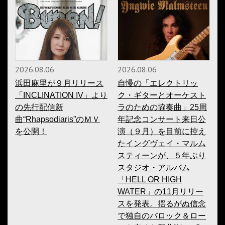
2026.08.06
2026.08.06
浜田麻里が９月リリース
自慢の「エレクトリッ
「INCLINATION IV」より
ク・ギターとオーケスト
の先行配信新
ラのための協奏曲」25周
曲“Rhapsodiaris”のＭＶ
年記念コンサート来日公
を公開！
演（９月）を目前に控え
たイングヴェイ・マルム
スティーンが、５年ぶり
スタジオ・アルバム
「HELL OR HIGH
WATER」の11月リリー
スを発表。揺るがぬ信念
で独自のバロック＆ロー