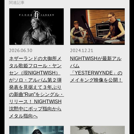
関連記事
2026.06.30
2024.12.21
ネザーランドの大御所メ
NIGHTWISHが最新アル
タル歌姫フロール・ヤン
バム
セン（現NIGHTWISH）
「YESTERWYNDE」の
がソロ・アルバム第２弾
メイキング映像を公開！
発表を見据えて３年ぶり
の新曲“Run”をシングル・
リリース！ NIGHTWISH
沈黙中にポップ指向から
メタル指向へ