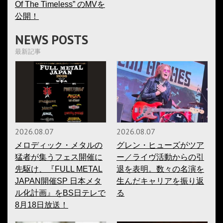
Of The Timeless” のMVを
公開！
NEWS POSTS
最新記事
2026.08.07
2026.08.07
メロディック・メタルの
グレン・ヒューズがツア
猛者が集うフェス開催に
ー／ライヴ活動からの引
先駆け、『FULL METAL
退を表明。数々の名演を
JAPAN開催SP 日本メタ
生んだキャリアを振り返
ル化計画』をBS日テレで
る
8月18日放送！