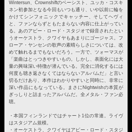
Wintersun、Crownshiftのベーシスト、ユッカ・コスキ
ネン初参加となる今回もいつも通り、いや以前に輪を
かけてシンフォニックでキャッチー、そしてヘヴィ
と、ファンならずともたまらない内容に仕上がってい
る。あのアビー・ロード・スタジオで録音されたとい
うオーケストラ、クワイヤもあまりにゴージャス。フ
ローア・ヤンセンの歌声の素晴らしさについては、改
めて触れるまでもないだろう。一方で、ツォーマスが
「楽曲はとっつきやすいもの。しかし、表面化には大
量の興味深い特徴が潜んでいる。完全に消化するには
何度も聴き返さなくてはならないアルバムだ」と言い
切るだけあり、本作はわかりやすいと同時に、非常に
深い作品にもなっている。まさにNightwishの本質が
ぎっしりと詰まったアルバムだ。全メタル・ファン必
聴。
・本国フィンランドではチャート1位の常連。ライヴ
はスタジアム規模。
・オーケストラ、クワイヤはアビー・ロード・スタジ