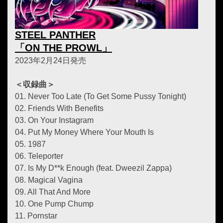
STEEL PANTHER
「ON THE PROWL」
2023年2月24日発売
＜収録曲＞
01. Never Too Late (To Get Some Pussy Tonight)
02. Friends With Benefits
03. On Your Instagram
04. Put My Money Where Your Mouth Is
05. 1987
06. Teleporter
07. Is My D**k Enough (feat. Dweezil Zappa)
08. Magical Vagina
09. All That And More
10. One Pump Chump
11. Pornstar