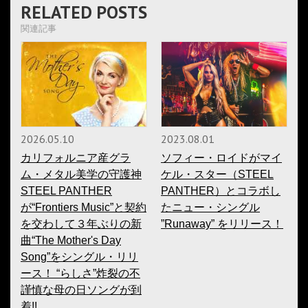
RELATED POSTS
関連記事
2026.05.10
2023.08.01
カリフォルニア産グラ
ソフィー・ロイドがマイ
ム・メタル美学の守護神
ケル・スター（STEEL
STEEL PANTHER
PANTHER）とコラボし
が“Frontiers Music”と契約
たニュー・シングル
を交わして３年ぶりの新
”Runaway” をリリース！
曲“The Mother's Day
Song”をシングル・リリ
ース！ “らしさ”炸裂の不
謹慎な母の日ソングが到
着!!