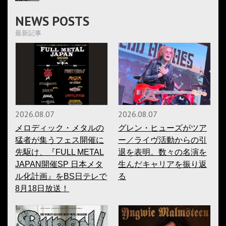
NEWS POSTS
最新記事
2026.08.07
2026.08.07
メロディック・メタルの
グレン・ヒューズがツア
猛者が集うフェス開催に
ー／ライヴ活動からの引
先駆け、『FULL METAL
退を表明。数々の名演を
JAPAN開催SP 日本メタ
生んだキャリアを振り返
ル化計画』をBS日テレで
る
8月18日放送！