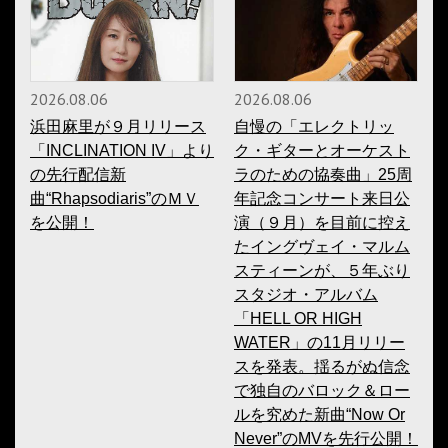
2026.08.06
2026.08.06
浜田麻里が９月リリース
自慢の「エレクトリッ
「INCLINATION IV」より
ク・ギターとオーケスト
の先行配信新
ラのための協奏曲」25周
曲“Rhapsodiaris”のＭＶ
年記念コンサート来日公
を公開！
演（９月）を目前に控え
たイングヴェイ・マルム
スティーンが、５年ぶり
スタジオ・アルバム
「HELL OR HIGH
WATER」の11月リリー
スを発表。揺るがぬ信念
で独自のバロック＆ロー
ルを究めた新曲“Now Or
Never”のMVを先行公開！