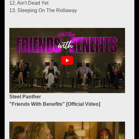
12. Ain't Dead Yet
13. Sleeping On The Rollaway
Steel Panther
"Friends With Benefits" [Official Video]