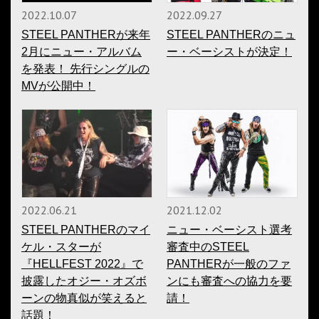
2022.10.07
2022.09.27
STEEL PANTHERが来年
STEEL PANTHERのニュ
2月にニュー・アルバム
ー・ベーシストが決定！
を発表！ 先行シングルの
MVが公開中！
2022.06.21
2021.12.02
STEEL PANTHERのマイ
ニュー・ベーシスト選考
ケル・スターが
審査中のSTEEL
『HELLFEST 2022』で
PANTHERが一般のファ
披露したオジー・オズボ
ンにも審査への協力を要
ーンの物真似が笑えると
請！
話題！