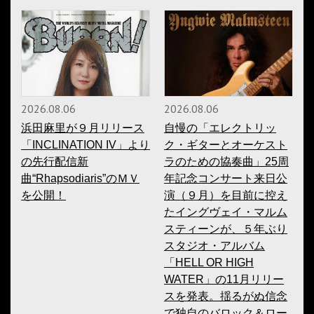
2026.08.06
2026.08.06
浜田麻里が９月リリース
自慢の「エレクトリッ
「INCLINATION IV」より
ク・ギターとオーケスト
の先行配信新
ラのための協奏曲」25周
曲“Rhapsodiaris”のＭＶ
年記念コンサート来日公
を公開！
演（９月）を目前に控え
たイングヴェイ・マルム
スティーンが、５年ぶり
スタジオ・アルバム
「HELL OR HIGH
WATER」の11月リリー
スを発表。揺るがぬ信念
で独自のバロック＆ロー