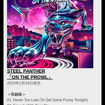
STEEL PANTHER
「ON THE PROWL」
2023年2月24日発売
＜収録曲＞
01. Never Too Late (To Get Some Pussy Tonight)