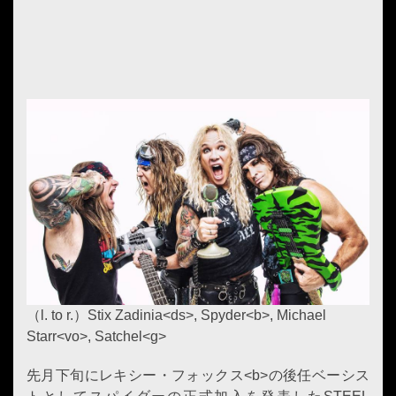
（l. to r.）Stix Zadinia<ds>, Spyder<b>, Michael
Starr<vo>, Satchel<g>
先月下旬にレキシー・フォックス<b>の後任ベーシス