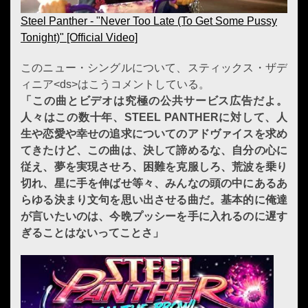
Steel Panther - "Never Too Late (To Get Some Pussy
Tonight)" [Official Video]
このニュー・シングルについて、スティックス・ザデ
ィニア<ds>はこうコメントしている。
「この曲とビデオは究極の公共サービス広告だよ。
人々はこの数十年、STEEL PANTHERに対して、人
生や恋愛や幸せの追求についてのアドヴァイスを求め
てきたけど、この曲は、決して諦めるな、自分の心に
従え、夢を実現させろ、困難を克服しろ、荒波を乗り
切れ、星に手を伸ばせ等々、みんなの頭の中にあるあ
らゆる決まり文句を思い出させる曲だ。基本的に俺達
が言いたいのは、今晩プッシーを手に入れるのに遅す
ぎることはないってことさ」