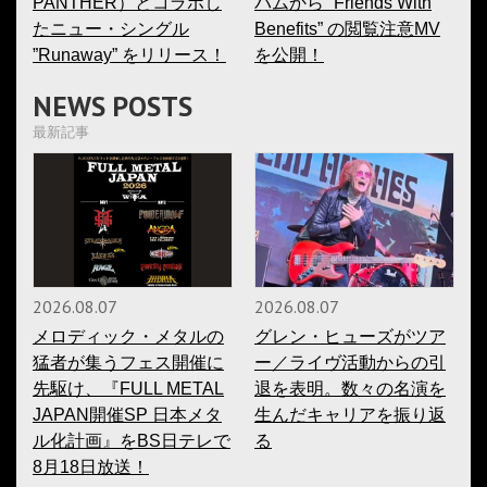
PANTHER）とコラボし
バムから ”Friends With
たニュー・シングル
Benefits” の閲覧注意MV
”Runaway” をリリース！
を公開！
NEWS POSTS
最新記事
2026.08.07
2026.08.07
メロディック・メタルの
グレン・ヒューズがツア
猛者が集うフェス開催に
ー／ライヴ活動からの引
先駆け、『FULL METAL
退を表明。数々の名演を
JAPAN開催SP 日本メタ
生んだキャリアを振り返
ル化計画』をBS日テレで
る
8月18日放送！