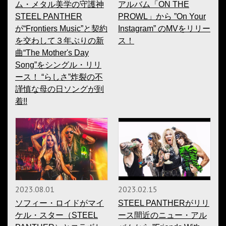
ム・メタル美学の守護神
アルバム「ON THE
STEEL PANTHER
PROWL」から ”On Your
が“Frontiers Music”と契約
Instagram” のMVをリリー
を交わして３年ぶりの新
ス！
曲“The Mother's Day
Song”をシングル・リリ
ース！ “らしさ”炸裂の不
謹慎な母の日ソングが到
着!!
2023.08.01
2023.02.15
ソフィー・ロイドがマイ
STEEL PANTHERがリリ
ケル・スター（STEEL
ース間近のニュー・アル