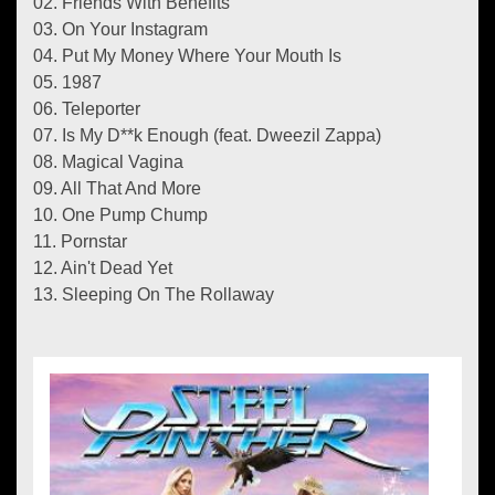
02. Friends With Benefits
03. On Your Instagram
04. Put My Money Where Your Mouth Is
05. 1987
06. Teleporter
07. Is My D**k Enough (feat. Dweezil Zappa)
08. Magical Vagina
09. All That And More
10. One Pump Chump
11. Pornstar
12. Ain't Dead Yet
13. Sleeping On The Rollaway