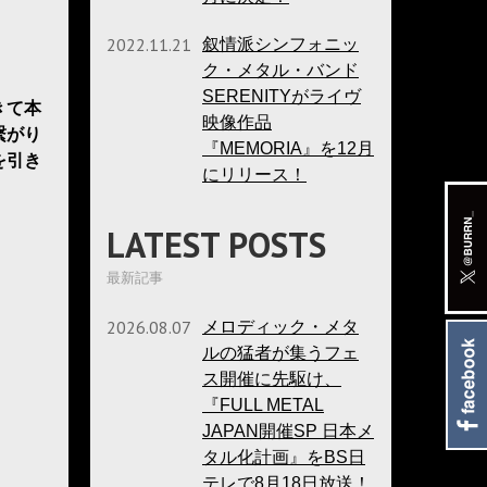
2022.11.21
叙情派シンフォニッ
ク・メタル・バンド
SERENITYがライヴ
きて本
映像作品
繋がり
『MEMORIA』を12月
を引き
にリリース！
LATEST POSTS
最新記事
2026.08.07
メロディック・メタ
ルの猛者が集うフェ
ス開催に先駆け、
『FULL METAL
JAPAN開催SP 日本メ
タル化計画』をBS日
テレで8月18日放送！