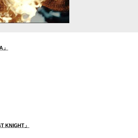
IA」
ST KNIGHT」