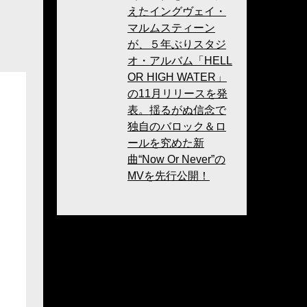
えたイングヴェイ・
マルムスティーン
が、５年ぶりスタジ
オ・アルバム「HELL
OR HIGH WATER」
の11月リリースを発
表。揺るがぬ信念で
独自のバロック＆ロ
ールを究めた新
曲“Now Or Never”の
MVを先行公開！