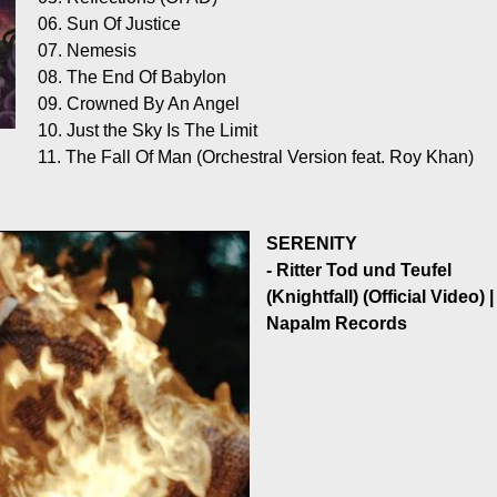
06. Sun Of Justice
07. Nemesis
08. The End Of Babylon
09. Crowned By An Angel
10. Just the Sky Is The Limit
11. The Fall Of Man (Orchestral Version feat. Roy Khan)
SERENITY
- Ritter Tod und Teufel
(Knightfall) (Official Video) |
Napalm Records