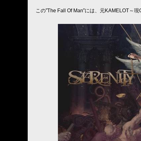
この”The Fall Of Man”には、元KAMEL