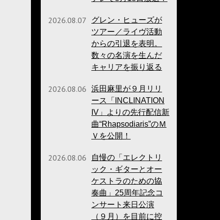
2026.08.07
グレン・ヒューズが
ツアー／ライヴ活動
からの引退を表明。
数々の名演を生んだ
キャリアを振り返る
2026.08.06
浜田麻里が９月リリ
ース「INCLINATION
IV」よりの先行配信新
曲“Rhapsodiaris”のＭ
Ｖを公開！
2026.08.06
自慢の「エレクトリ
ック・ギターとオー
ケストラのための協
奏曲」25周年記念コ
ンサート来日公演
（９月）を目前に控