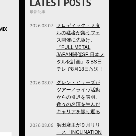
LATEST POSTS
最新記事
2026.08.07
メロディック・メタ
MIX
ルの猛者が集うフェ
ス開催に先駆け、
『FULL METAL
JAPAN開催SP 日本メ
タル化計画』をBS日
テレで8月18日放送！
2026.08.07
グレン・ヒューズが
ツアー／ライヴ活動
からの引退を表明。
数々の名演を生んだ
キャリアを振り返る
2026.08.06
浜田麻里が９月リリ
ース「INCLINATION