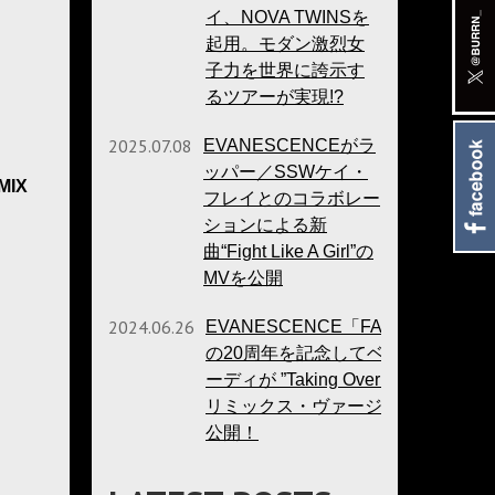
イ、NOVA TWINSを
起用。モダン激烈女
子力を世界に誇示す
るツアーが実現!?
2025.07.08
EVANESCENCEがラ
ッパー／SSWケイ・
MIX
フレイとのコラボレー
ションによる新
曲“Fight Like A Girl”の
MVを公開
2024.06.26
EVANESCENCE「FALLEN」
の20周年を記念してベン・ム
ーディが ”Taking Over Me” の
リミックス・ヴァージョンを
公開！