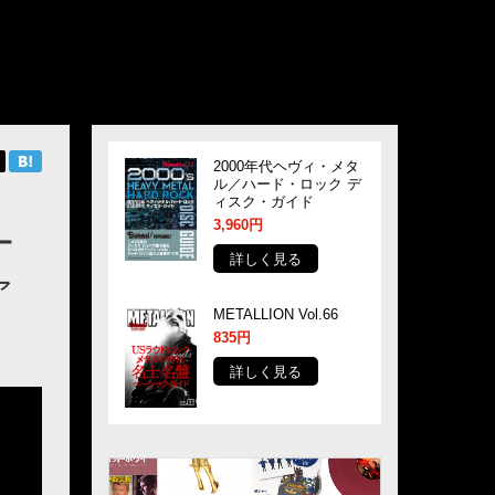
2000年代ヘヴィ・メタ
ル／ハード・ロック デ
ィスク・ガイド
3,960円
ー
詳しく見る
ァ
METALLION Vol.66
835円
詳しく見る