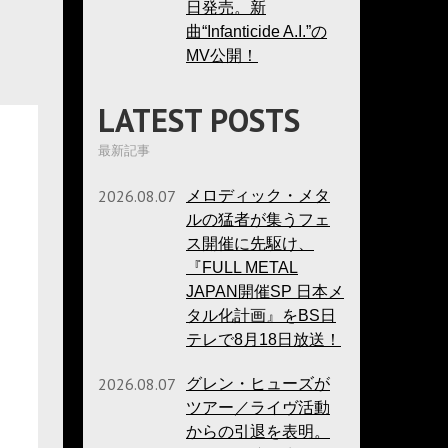
日発売。新
曲“Infanticide A.I.”の
MV公開！
LATEST POSTS
最新記事
2026.08.07
メロディック・メタ
ルの猛者が集うフェ
ス開催に先駆け、
『FULL METAL
JAPAN開催SP 日本メ
タル化計画』をBS日
テレで8月18日放送！
2026.08.07
グレン・ヒューズが
ツアー／ライヴ活動
からの引退を表明。