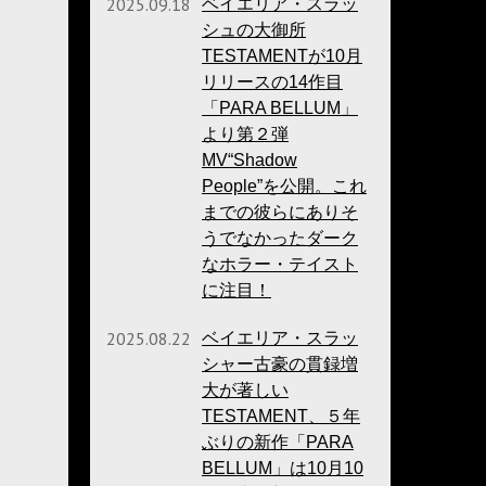
2025.09.18
ベイエリア・スラッ
シュの大御所
TESTAMENTが10月
リリースの14作目
「PARA BELLUM」
より第２弾
MV“Shadow
People”を公開。これ
までの彼らにありそ
うでなかったダーク
なホラー・テイスト
に注目！
2025.08.22
ベイエリア・スラッ
シャー古豪の貫録増
大が著しい
TESTAMENT、５年
ぶりの新作「PARA
BELLUM」は10月10