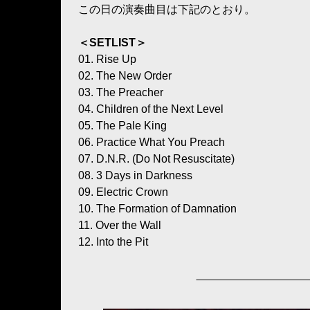
この日の演奏曲目は下記のとおり。
＜SETLIST＞
01. Rise Up
02. The New Order
03. The Preacher
04. Children of the Next Level
05. The Pale King
06. Practice What You Preach
07. D.N.R. (Do Not Resuscitate)
08. 3 Days in Darkness
09. Electric Crown
10. The Formation of Damnation
11. Over the Wall
12. Into the Pit