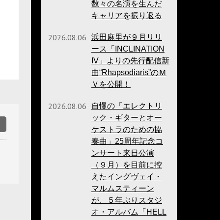
数々の名演を生んだ
キャリアを振り返る
2026.08.06
浜田麻里が９月リリ
ース「INCLINATION
IV」よりの先行配信新
曲“Rhapsodiaris”のＭ
Ｖを公開！
2026.08.06
自慢の「エレクトリ
ック・ギターとオー
ケストラのための協
奏曲」25周年記念コ
ンサート来日公演
（９月）を目前に控
えたイングヴェイ・
マルムスティーン
が、５年ぶりスタジ
オ・アルバム「HELL