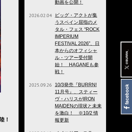
動画を公開！
2026.02.04
ビッグ・アクトが集
うスペイン屈指のメ
タル・フェス “ROCK
IMPERIUM
FESTIVAL 2026”、日
本からのオフィシャ
ル・ツアー受付開
始！ HAGANEも参
戦！
2025.09.26
10/3発売『BURRN!
11月号』、スティー
ヴ・ハリスがIRON
MAIDENの現状と未来
を激白！ ※10/2 情
陸！
報更新