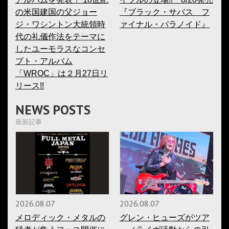
の米国建国の父ジョー
『ブラック・サバス フ
ジ・ワシントン大統領時
ァイナル・パラノイド』
代の礼儀作法をテーマに
したユーモラスなコンセ
プト・アルバム
「WROC」は２月27日リ
リース!!
NEWS POSTS
最新記事
2026.08.07
2026.08.07
メロディック・メタルの
グレン・ヒューズがツア