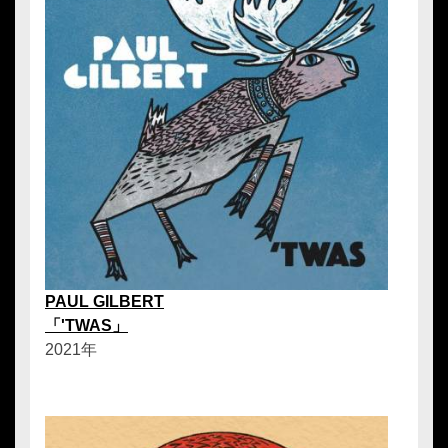
PAUL GILBERT
「'TWAS」
2021年