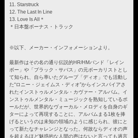
11. Starstruck
12. The Last In Line
13. Love Is All＊
＊日本盤ボーナス・トラック
※以下、メーカー・インフォメーションより。
最新作はその名の通り伝説的HR/HMバンド「レイン
ボー」や「ブラック・サバス」の元ボーカリストとし
て知られ、自ら率いたグループ「ディオ」でも活動し
た“ロニー・ジェイムス・ディオ”からインスパイアさ
れたインストゥルメンタル・カヴァー・アルバム。イ
ンストゥルメンタル・ミュージックを熟知しているポ
ールだが、世界的なヴォーカル・メロディを自身のギ
ターによって再現することに、アルバムまる1枚を捧
げるというのは未知の領域のように感じられ、彼にと
って新たなチャレンジとなった。何故ならディオの声
を超えるほど魅惑的な人間の声はないと言っても過言