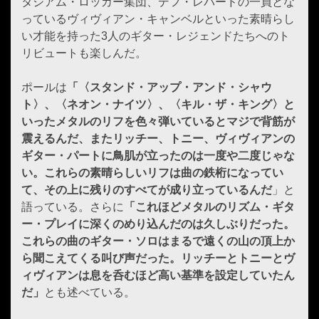
タジアム・ロッカー集団、デフ・レパードの一員とな
っているヴィヴィアン・キャンベルといった素晴らし
い才能を持った3人のギター・レジェンドたちへのト
リビュートも楽しんだ。
ポールは
「〈スタンド・アップ・アンド・シャウ
ト〉、〈ネオン・ナイツ〉、〈キル・ザ・キング〉と
いったメタルのリフを色々弾いているとマジで背筋が
震えるんだ、またリッチー、トニー、ヴィヴィアンの
ギター・パートに鳥肌が立ったのは一度や二度じゃな
い。これらの素晴らしいリフは曲の鉄桁になってい
て、その上に残りのすべてが成り立っているんだ
」と
語っている。さらに
「これほどメタルのリズム・ギタ
ー・プレイに深くのめり込んだのは久しぶりだった。
これらの曲のギター・ソロはまるで遠くの山の頂上か
ら聞こえてくる叫び声だった。リッチーとトニーとヴ
ィヴィアンは息を呑むほど高い基準を設定していたん
だ」
とも述べている。