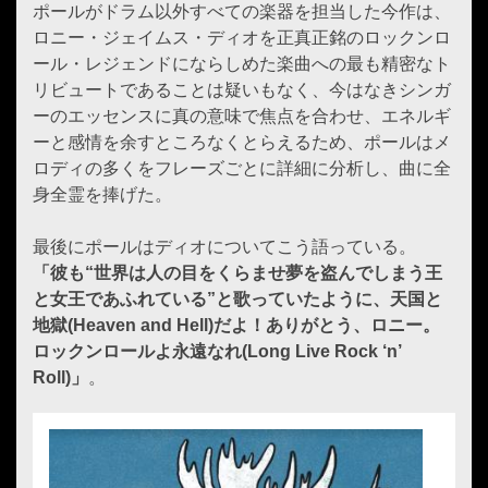
ポールがドラム以外すべての楽器を担当した今作は、
ロニー・ジェイムス・ディオを正真正銘のロックンロ
ール・レジェンドにならしめた楽曲への最も精密なト
リビュートであることは疑いもなく、今はなきシンガ
ーのエッセンスに真の意味で焦点を合わせ、エネルギ
ーと感情を余すところなくとらえるため、ポールはメ
ロディの多くをフレーズごとに詳細に分析し、曲に全
身全霊を捧げた。
最後にポールはディオについてこう語っている。
「彼も“世界は人の目をくらませ夢を盗んでしまう王
と女王であふれている”と歌っていたように、天国と
地獄(Heaven and Hell)だよ！ありがとう、ロニー。
ロックンロールよ永遠なれ(Long Live Rock ‘n’
Roll)」
。