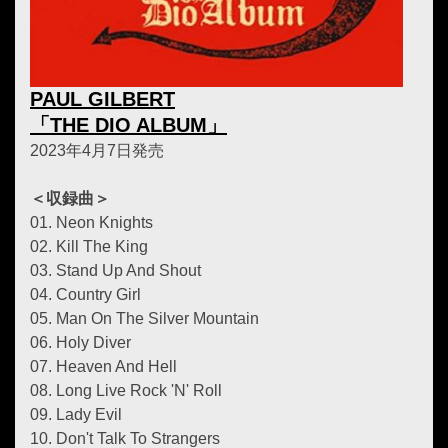
PAUL GILBERT
「THE DIO ALBUM」
2023年4月7日発売
＜収録曲＞
01. Neon Knights
02. Kill The King
03. Stand Up And Shout
04. Country Girl
05. Man On The Silver Mountain
06. Holy Diver
07. Heaven And Hell
08. Long Live Rock 'N' Roll
09. Lady Evil
10. Don't Talk To Strangers