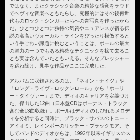
ではなく、またクラシック音楽の精妙な感覚をラウド
でヘヴィな音楽へともたらし、究極的にはその後何世
代ものロック・シンガ―たちへの青写真を作ったから
だ。ひとつひとつに独特の気質やニュアンスが宿る伝
説の名高いヴォーカル・ラインをぴったり模倣すると
いう手ごわい課題に挑むということは、ポールの最大
の魅力の一つでもある精確なテクニックを捨て去るこ
とも実は含んでいたともいえる。そんなプレッシャー
を跳ね除け、見事な作品がここに完成した。
アルバムに収録されるのは、「ネオン・ナイツ」や
「ロング・ライヴ・ロックンロール」から「ホーリ
ー・ダイヴァー」まで、ディオのキャリアを定義づけ
た、傑出した12曲（日本盤CDはボーナス・トラック
含む全13曲収録）。ポールはディオのしびれるメロデ
ィを分析すると同時に、ブラック・サバスのトニー・
アイオミ、レインボーのリッチー・ブラックモア、そ
してバンドのディオからは、1992年以来イギリスのス