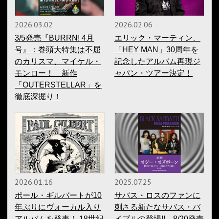
2026.03.02
2026.02.06
3/5発売『BURRN! 4月
エリック・マーティン、
号』：巻頭大特集は不屈
「HEY MAN」30周年を
のカリスマ、マイケル・
記念したアルバム再現ジ
モンロー！ 新作
ャパン・ツアー決定！
「OUTERSTELLAR」を
徹底深掘り！
2026.01.16
2025.07.25
ポール・ギルバートが10
サバス・ロスのファンに
年ぶりにヴォーカル入り
刺さる新たなサバス・バ
アルバムを発表！ 18世紀
イブルの登場!! 8/20発売