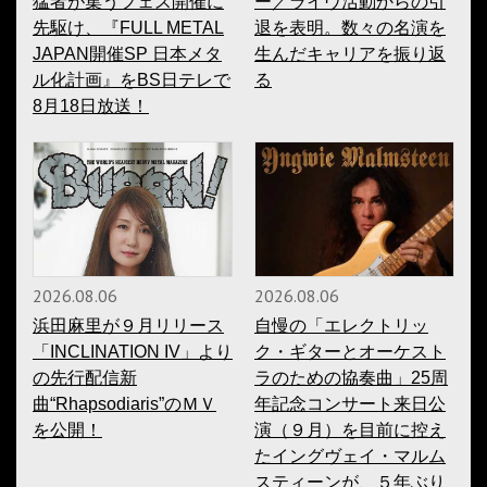
猛者が集うフェス開催に
ー／ライヴ活動からの引
先駆け、『FULL METAL
退を表明。数々の名演を
JAPAN開催SP 日本メタ
生んだキャリアを振り返
ル化計画』をBS日テレで
る
8月18日放送！
2026.08.06
2026.08.06
浜田麻里が９月リリース
自慢の「エレクトリッ
「INCLINATION IV」より
ク・ギターとオーケスト
の先行配信新
ラのための協奏曲」25周
曲“Rhapsodiaris”のＭＶ
年記念コンサート来日公
を公開！
演（９月）を目前に控え
たイングヴェイ・マルム
スティーンが、５年ぶり