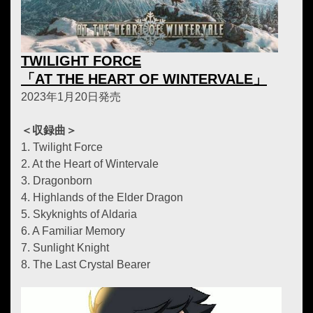
TWILIGHT FORCE
「AT THE HEART OF WINTERVALE」
2023年1月20日発売
＜収録曲＞
1. Twilight Force
2. At the Heart of Wintervale
3. Dragonborn
4. Highlands of the Elder Dragon
5. Skyknights of Aldaria
6. A Familiar Memory
7. Sunlight Knight
8. The Last Crystal Bearer