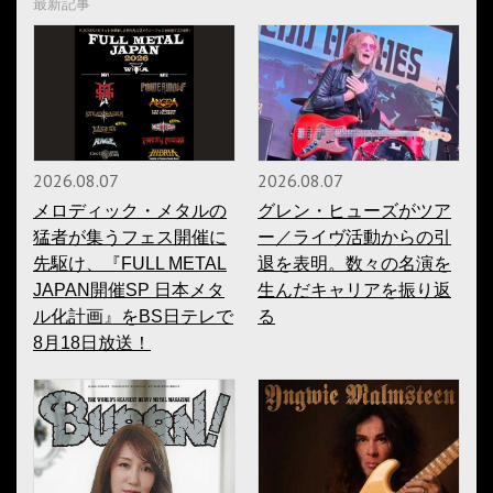
最新記事
2026.08.07
2026.08.07
メロディック・メタルの
グレン・ヒューズがツア
猛者が集うフェス開催に
ー／ライヴ活動からの引
先駆け、『FULL METAL
退を表明。数々の名演を
JAPAN開催SP 日本メタ
生んだキャリアを振り返
ル化計画』をBS日テレで
る
8月18日放送！