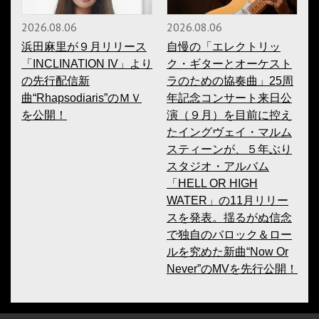
2026.08.06
2026.08.06
浜田麻里が９月リリース
自慢の「エレクトリッ
「INCLINATION IV」より
ク・ギターとオーケスト
の先行配信新
ラのための協奏曲」25周
曲“Rhapsodiaris”のＭＶ
年記念コンサート来日公
を公開！
演（９月）を目前に控え
たイングヴェイ・マルム
スティーンが、５年ぶり
スタジオ・アルバム
「HELL OR HIGH
WATER」の11月リリー
スを発表。揺るがぬ信念
で独自のバロック＆ロー
ルを究めた新曲“Now Or
Never”のMVを先行公開！