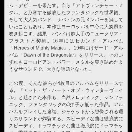
ム・デビューを果たす。自ら「アドヴェンチャー・メ
タル」と形容する徹底したファンタジックな世界観、
そして大人気バンド、サバトンの元メンバーを擁して
いたこともあり、本作はヨーロッパを中心に大旋風を
巻き起こす。結果、バンドは超大手のニュークリア・
ブラストと契約。16年にはセカンド・アルバム
『Heroes of Mighty Magic』、19年にはサード・アル
バム『Dawn of the Dragonstar』をリリース。そのい
ずれもヨーロピアン・パワー・メタルを突き詰めたよ
うなサウンドで、大きな話題となった。
この度、そんな彼らが4枚目のアルバムをリリースす
る。『アット・ザ・ハート・オブ・ウィンターヴェイ
ル』と題された本作も、当然メロディック、シンフォ
ニック、ファンタジックの3拍子が揃った作品。アル
バムをプレイした途端、ジャケットから想像される通
りのサウンドが炸裂する。スピーディな曲は徹底的に
スピーディ。ドラマチックな曲は徹底的にドラマチッ