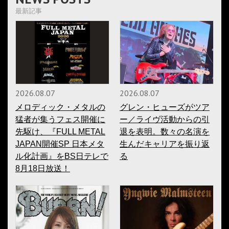
最新記事
2026.08.07
2026.08.07
メロディック・メタルの
グレン・ヒューズがツア
猛者が集うフェス開催に
ー／ライヴ活動からの引
先駆け、『FULL METAL
退を表明。数々の名演を
JAPAN開催SP 日本メタ
生んだキャリアを振り返
ル化計画』をBS日テレで
る
8月18日放送！