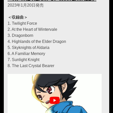
2023年1月20日発売
＜収録曲＞
1. Twilight Force
2. At the Heart of Wintervale
3. Dragonborn
4. Highlands of the Elder Dragon
5. Skyknights of Aldaria
6. A Familiar Memory
7. Sunlight Knight
8. The Last Crystal Bearer