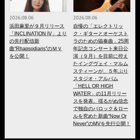
2026.08.06
2026.08.06
浜田麻里が９月リリース
自慢の「エレクトリッ
「INCLINATION IV」より
ク・ギターとオーケスト
の先行配信新
ラのための協奏曲」25周
曲“Rhapsodiaris”のＭＶ
年記念コンサート来日公
を公開！
演（９月）を目前に控え
たイングヴェイ・マルム
スティーンが、５年ぶり
スタジオ・アルバム
「HELL OR HIGH
WATER」の11月リリー
スを発表。揺るがぬ信念
で独自のバロック＆ロー
ルを究めた新曲“Now Or
Never”のMVを先行公開！