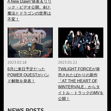
A New Dawn”発表＆リリ
ック・ビデオ公開。剣と
魔法とドラゴンの世界は
不変！
2023.02.18
2023.01.22
6月に来日予定だった
TWILIGHT FORCEが発
POWER QUESTがバン
売されたばかりの新作
ド解散を発表！
「AT THE HEART OF
WINTERVALE」からタ
イトル・トラックのMVを
公開！
NEWS POSTS