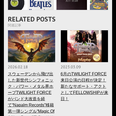
RELATED POSTS
関連記事
2026.02.18
2023.03.09
スウェーデンから飛び出
6月のTWILIGHT FORCE
した新世代シンフォニッ
来日公演の日程が決定！
ク・パワー・メタル界ホ
新たなサポート・アクト
ープTWILIGHT FORCE
としてFELLOWSHIPが来
がバンド大改造を経
日！
て“Napalm Records”移籍
第一弾シングル“Magic Of