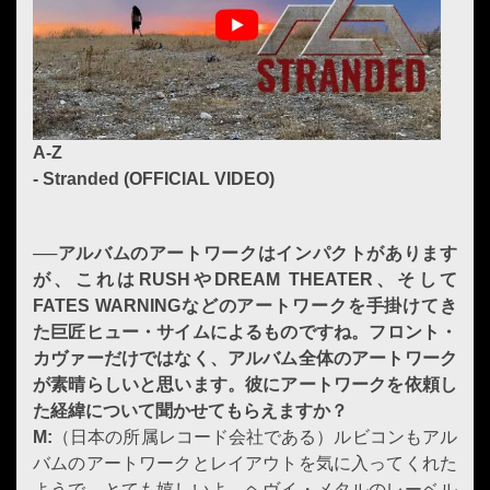
A-Z
- Stranded (OFFICIAL VIDEO)
──アルバムのアートワークはインパクトがあります
が、これは
RUSH
や
DREAM THEATER
、そして
FATES WARNING
などのアートワークを手掛けてき
た巨匠
ヒュー・サイムによるものですね。
フロント・
カヴァーだけではなく、アルバム全体のアートワーク
が素晴らしいと思います。彼にアートワークを依頼し
た経緯について聞かせてもらえますか？
M:
（日本の所属レコード会社である）ルビコンもアル
バムのアートワークとレイアウトを気に入ってくれた
ようで、とても嬉しいよ。ヘヴイ・メタルのレーベル