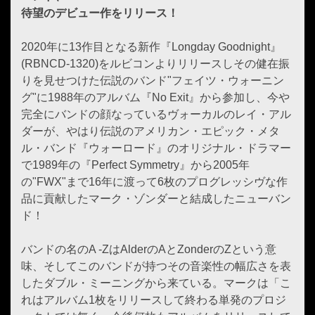
待望のデビュー作をリリース！
2020年に13作目となる新作『Longday Goodnight』
(RBNCD-1320)をルビコンよりリリースしその健在振
りを見せつけた伝説のバンド"フェイツ・ウォーニン
グ"に1988年のアルバム『No Exit』から参加し、今や
完全にバンドの顔なっているヴォーカルのレイ・アル
ダーが、やはり伝説のアメリカン・エピック・メタ
ル・バンド『ウォーロード』のオリジナル・ドラマー
で1989年の『Perfect Symmetry』から2005年
の"FWX"まで16年に渡って6枚のプログレッシヴな作
品に貢献したマーク・ゾンダーと結成したニューバン
ド！
バンドの名のA -ZはAlderのAとZonderのZという意
味、そしてこのバンドが持つその音楽性の幅広さを表
したダブル・ミーニングから来ている。マークは「こ
れはアルバム1枚をリリースして終わる単発のプロジ