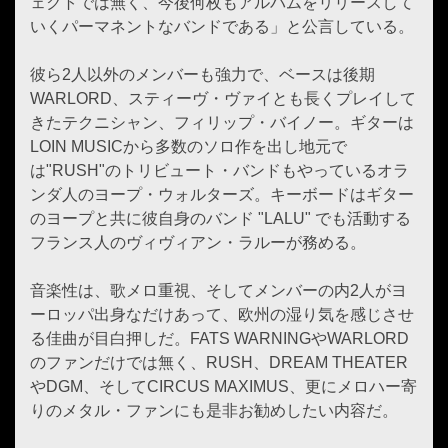
ェクトでは無く、今後何枚もアルバムをリリースして
いくパーマネントなバンドである」と公言している。
彼ら2人以外のメンバーも強力で、ベースは後期
WARLORD、スティーヴ・ヴァイとも長くプレイして
きたテクニシャン、フィリップ・バイノー。ギターは
LOIN MUSICから多数のソロ作を出し地元で
は"RUSH"のトリビュート・バンドもやっているオラ
ンダ人のヨープ・ウォルターズ。キーボードはギター
のヨープと共に彼自身のバンド "LALU" でも活動する
フランス人のヴィヴィアン・ラルーが務める。
音楽性は、歌メロ重視、そしてメンバーの内2人がヨ
ーロッパ出身なだけあって、欧州の湿り気を感じさせ
る佳曲が目白押しだ。FATS WARNINGやWARLORD
のファンだけでは無く、RUSH、DREAM THEATER
やDGM、そしてCIRCUS MAXIMUS、更にメロハー寄
りのメタル・ファンにも是非お勧めしたい内容だ。