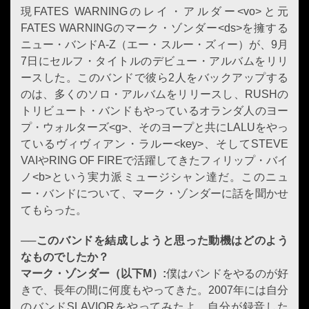
現FATES WARNINGのレイ・アルダー<vo>と元
FATES WARNINGのマーク・ゾンダー<ds>を擁する
ニュー・バンドA-Z（エー・スルー・ズィー）が、9月
7日にセルフ・タイトルのデビュー・アルバムをリリ
ースした。このバンドで彼ら2人をバックアップする
のは、多くのソロ・アルバムをリリースし、RUSHの
トリビュート・バンドもやっているオランダ人のヨー
プ・ウォルターズ<g>、そのヨープと共にLALUをやっ
ているヴィヴィアン・ラルー<key>、そしてSTEVE
VAIやRING OF FIREで活躍してきたフィリップ・バイ
ノ<b>という実力派ミュージシャン達だ。このニュ
ー・バンドについて、マーク・ゾンダーに話を聞かせ
てもらった。
──このバンドを結成しようと思った動機はどのよう
なものでしたか？
マーク・ゾンダー（以下
M
）
:
僕はバンドをやるのが好
きで、長年の間に何度もやってきた。2007年には自分
のバンドSLAVIORをやってみたよ。自分が録音した