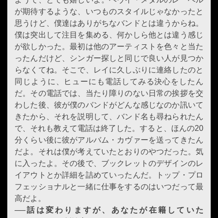
が期待するような、いつものスタイルじゃなかったと
思うけど、僕達はありがちなバンドとは違うからね。
僕は突出して注目を集める、何かしら他とは違う感じ
が欲しかった。最初は他のアーティストを色々と当た
ったんだけど、シンガー探しと同じで良い人が見つか
らなくてね。そこで、レイに久しぶりに連絡したのと
同じように、ヒューにも電話してみる決心をしたん
だ。その電話では、当たり障りのない日常の挨拶を交
わした後、彼が僕のバンドがどんな感じなのか訊いて
きたから、それを説明して、バンド名も尋ねられたん
で、それも教えて電話は終了した。すると、ほんの20
分くらい後に彼がアルバム・カヴァーを送ってきたん
だよ。それは僕が考えていたとおりのやつだった。気
に入ったよ。その後で、ブックレットのデザインのレ
イアウトとか詳細を詰めていったんだ。トップ・プロ
フェッショナルと一緒に仕事をするのはいつだって最
高だよ。
──話は変わりますが、あなたが在籍していた