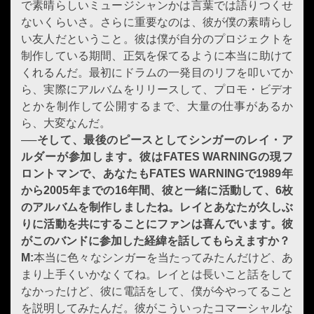
で素晴らしいミュージシャンかは言葉では語りつくせ
ないくらいさ。さらに重要なのは、彼が僕の素晴らし
い友人だということ。彼は僕が自分のプロジェクトを
制作している期間、正気を保てるように本当に助けて
くれるんだ。最初にドラムの一発目のリフを叩いてか
ら、実際にアルバムをリリースして、プロモ・ビデオ
とかを制作して公開するまで、大量の仕事があるか
ら、大変なんだ。
──そして、最後のピースとしてシンガーの
レイ・ア
ルダー
が参加します。彼は
FATES WARNING
の現フ
ロントマンで、あなたも
FATES WARNING
で
1989
年
から
2005
年までの
16
年間、彼と一緒に活動して、
6
枚
のアルバムを制作しましたね
。
レイ
とあなたが久しぶ
りに活動を共にすることにファンは喜んでいます。
彼
がこのバンドに参加した経緯を話してもらえますか？
M:
本当に色々なシンガーを当たってみたんだけど、あ
まり上手くいかなくてね。レイとは長いこと話をして
なかったけど、彼に電話をして、僕が今やってること
を説明してみたんだ。彼がこういったコマーシャルな