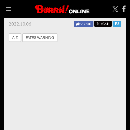
2022.10.06
A-Z
FATES WARNING