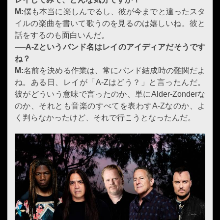
M:
僕も本当に楽しんでるし、彼が今までと違ったスタ
イルの楽曲を書いて歌うのを見るのは嬉しいね。彼と
話をするのも面白いんだ。
──
A-Z
というバンド名
は
レイ
のアイディアだそうです
ね？
M:
名前を決める作業は、常にバンド結成時の難関だよ
ね。ある日、レイが「A-Zはどう？」と言ったんだ。
彼がどういう意味で言ったのか、単にAlder-Zonderな
のか、それとも音楽のすべてを表わすA-Zなのか、よ
く判らなかったけど、それで行こうとなったんだ。