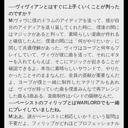
──
ヴィヴィアン
とはすぐに上手くいくことが判った
のですか？
M:
ヴィヴに僕のドラムのアイディアを送って、彼が自
分のアイディアを送り返してくれた時に、僕達の間に
はマジックがあると判って、素晴らしい楽曲が作れる
と確信したんだ。僕達の間には「何がやりたいか」に
関して共通理解があった。ヴィヴはヨープと何年もプ
レイしていて、ヴィヴが彼に曲を送って、それにギタ
ーを入れてもらえば、そこにマジックが起きることが
確認できるよ。本当に素晴らしいサウンドで、やりた
かったことそのままなんだ。全員の貢献が重要なんだ
よ。ヨープが僕と一緒に制作したマテリアルもあれ
ば、ヴィヴが持っていた曲を僕達みんなで再アレンジ
した曲も1曲ある。楽曲制作はバンドの賜物なんだ。
──ベーシストのフィリップとは
WARLORD
でも一緒
にプレイしていましたね。
M:
ああ。誰がベーシストに相応しいか？という疑問は
不要だよ。フィリップがどれほどプロフェッショナル