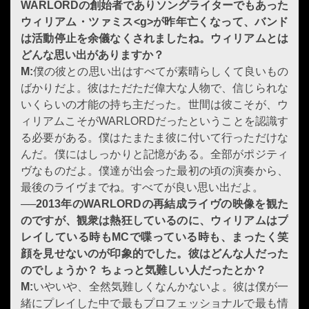
WARLORDの創始者でありソングライターでもあった
ウィリアム・ツァミス<g>が昨年亡くなって、バンド
は活動停止を余儀なくされましたね。
ウィリアム
とは
どんな思い出がありますか？
M:
僕の彼との思い出はすべてが素晴らしくて良いもの
ばかりだよ。彼はただただ偉大な人物で、信じられな
いくらいの才能の持ち主だった。世間は彼こそが、ウ
ィリアムこそがWARLORDだったということを認識す
る必要がある。僕はたまたま彼に付いて行っただけな
んだ。僕にはしっかりと記憶がある。全部がポジティ
ヴなものだよ。僕達が出会った最初の頃の演奏から、
最後のライヴまでね。すべてが良い思い出だよ。
──
2013
年の
WARLORD
の再結成ライヴの映像を観た
のですが、観衆は熱狂しているのに、
ウィリアム
はプ
レイしている時も
MC
で喋っている時も、まったく笑
顔を見せないのが印象的でした。彼はどんな人だった
のでしょうか？ ちょっと気難しい人だったとか？
M:
いやいや、全然気難しくなんかないよ。彼は僕が一
緒にプレイした中で最もプロフェッショナルで最も情