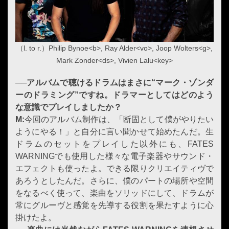
（l. to r.）Philip Bynoe<b>, Ray Alder<vo>, Joop Wolters<g>,
Mark Zonder<ds>, Vivien Lalu<key>
──アルバムで聴けるドラムはまさに
“
マーク・ゾンダ
ー
のドラミング
”
ですね。ドラマーとしてはどのよう
な意識でプレイしましたか？
M:
今回のアルバム制作は、「断固として僕がやりたい
ようにやる！」と自分に言い聞かせて始めたんだ。生
ドラムのセットをプレイした以外にも、FATES
WARNINGでも使用した様々な電子楽器やサウンド・
エフェクトも使ったよ。できる限りクリエイティヴで
あろうとしたんだ。さらに、僕のパートの場所や空間
をなるべく使って、楽曲をソリッドにして、ドラムが
常にグルーヴと感覚を先導する役割を果たすように心
掛けたよ。