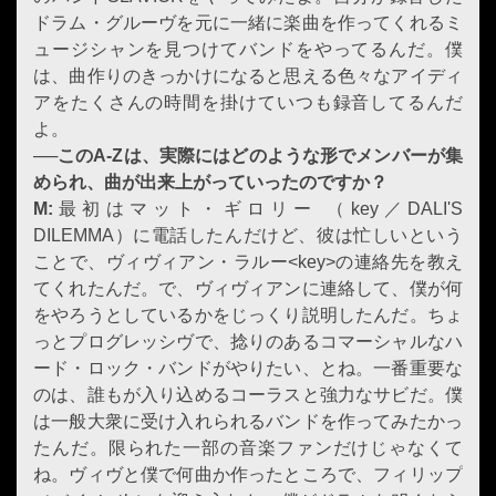
ドラム・グルーヴを元に一緒に楽曲を作ってくれるミ
ュージシャンを見つけてバンドをやってるんだ。僕
は、曲作りのきっかけになると思える色々なアイディ
アをたくさんの時間を掛けていつも録音してるんだ
よ。
──このA-Zは、実際にはどのような形でメンバーが集
められ、曲が出来上がっていったのですか？
M:
最初はマット・ギロリー （key／DALI'S
DILEMMA）に電話したんだけど、彼は忙しいという
ことで、ヴィヴィアン・ラルー<key>の連絡先を教え
てくれたんだ。で、ヴィヴィアンに連絡して、僕が何
をやろうとしているかをじっくり説明したんだ。ちょ
っとプログレッシヴで、捻りのあるコマーシャルなハ
ード・ロック・バンドがやりたい、とね。一番重要な
のは、誰もが入り込めるコーラスと強力なサビだ。僕
は一般大衆に受け入れられるバンドを作ってみたかっ
たんだ。限られた一部の音楽ファンだけじゃなくて
ね。ヴィヴと僕で何曲か作ったところで、フィリップ