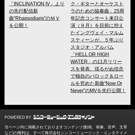
「INCLINATION IV」より
ク・ギターとオーケスト
の先行配信新
ラのための協奏曲」25周
曲“Rhapsodiaris”のＭＶ
年記念コンサート来日公
を公開！
演（９月）を目前に控え
たイングヴェイ・マルム
スティーンが、５年ぶり
スタジオ・アルバム
「HELL OR HIGH
WATER」の11月リリー
スを発表。揺るがぬ信念
で独自のバロック＆ロー
ルを究めた新曲“Now Or
Never”のMVを先行公開！
POWERED BY
当ページ内に掲載されておりますコンテンツ(動画、画像、音声、文章
など)の権利は、すべて株式会社シンコーミュージック・エンタテイメ