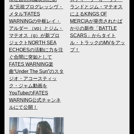
る“元祖プログレッシヴ・
ランドとジム・マテオス
メタル”FATES
によるKINGS OF
WARNINGの中枢レイ・
MERCIAが発売されたば
アルダー （vo）とジム・
かりの新作「BATTLE
マテオス（g）が新プロ
SCARS」からタイト
ジェクトNORTH SEA
ル・トラックのMVをアッ
ECHOESの活動に力を注
プ！
ぐ合間に突如として
FATES WARNING楽
曲“Under The Sun”のスタ
ジオ・アコースティッ
ク・ジャム動画を
YouTubeのFATES
WARNING公式チャンネ
ルにて公開！