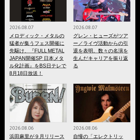
2026.08.07
2026.08.07
メロディック・メタルの
グレン・ヒューズがツア
猛者が集うフェス開催に
ー／ライヴ活動からの引
先駆け、『FULL METAL
退を表明。数々の名演を
JAPAN開催SP 日本メタ
生んだキャリアを振り返
ル化計画』をBS日テレで
る
8月18日放送！
2026.08.06
2026.08.06
浜田麻里が９月リリース
自慢の「エレクトリッ