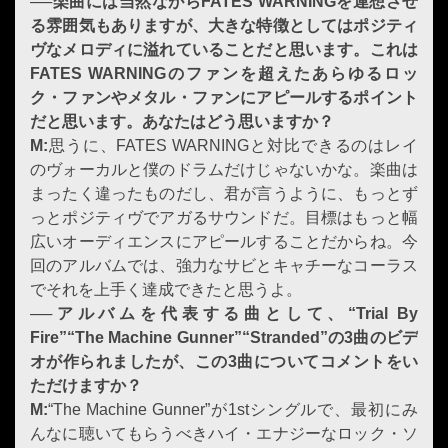
──楽曲には当然ながら
FATES WARNING
を連想させ
る雰囲気もありますが、大きな特徴としてはポジティ
ヴなメロディに溢れていることだと思います。これは
FATES WARNING
のファンを超えたあらゆるロッ
ク・ファンやメタル・ファンにアピールするポイント
だと思います。あなたはどう思いますか？
M:
思うに、FATES WARNINGと対比できるのはレイ
のヴォーカルと僕のドラムだけじゃないかな。楽曲は
まったく違ったものだし、君が言うように、もっとず
っとポジティヴでアガるサウンドだ。目標はもっと幅
広いオーディエンスにアピールすることだからね。今
回のアルバムでは、強力なサビとキャチーなコーラス
でそれを上手く達成できたと思うよ。
──アルバムを代表する曲として、“
Trial By
Fire
”“
The Machine Gunner
”“
Stranded
”の
3
曲の
ビ
デ
オが作られましたが、この
3
曲についてコメントをい
ただけますか？
M:
“The Machine Gunner”が1stシングルで、最初にみ
んなに聴いてもらうべきハイ・エナジーなロック・ソ