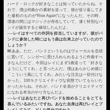
ハード・ロックが好きなことは知っていたからね。そ
れで、僕は何曲かの素材を送って、彼が送り返してき
た最初のものが“Rise Again”になったんだ。その時、
僕達の間にはマジックが存在していて、凄く特別なバ
ンドが誕生すると確信したんだよ。
──
レイ
はすべての作詞を担当していますが、
彼
がバ
ンドに参加した時にはもう曲は出来上がっていたので
しょうか？
M:
ああ。ただ、バンドというものはヴォーカルを念頭
に置いて、シンガーに受け入れられるように作曲すべ
きなんだけど、今回はレイにまず1曲送って「好きな
ようにしてくれ」と言ったんだ。僕はあらかじめ彼に
「こういう風にしてくれ」みたいな注文は一切付けな
かった。100％クリエイティヴな状態でいてもらいた
かったからね。それが、バンド全員がクリエイティヴ
になれる本当のやり方なんだよ。
──
レイ
はあなたと再びバンドを始めることをとても
喜んでいるみたいですね。あなた自身は再び
レイ
とプ
レイしてみて、どんな気分ですか？