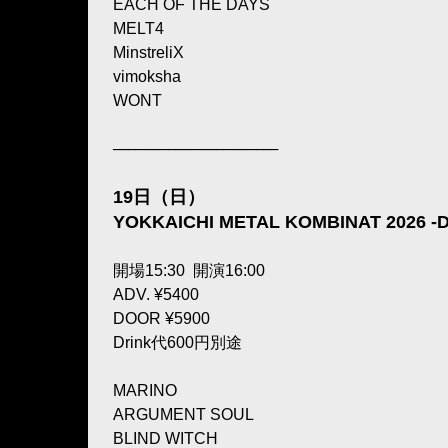
EACH OF THE DAYS
MELT4
MinstreliX
vimoksha
WONT
───────────────
19日（日）
YOKKAICHI METAL KOMBINAT 2026 -D
開場15:30 開演16:00
ADV. ¥5400
DOOR ¥5900
Drink代600円別途
MARINO
ARGUMENT SOUL
BLIND WITCH