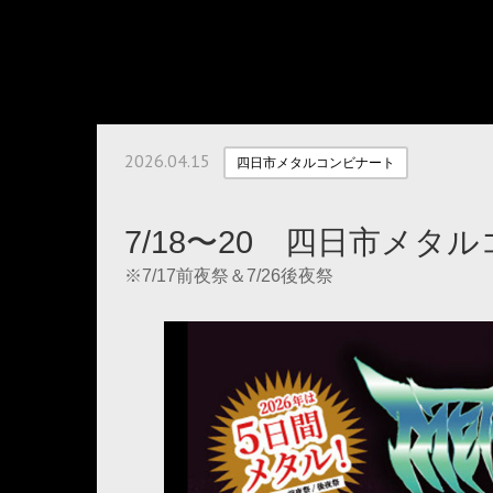
2026.04.15
四日市メタルコンビナート
7/18〜20 四日市メタ
※7/17前夜祭＆7/26後夜祭