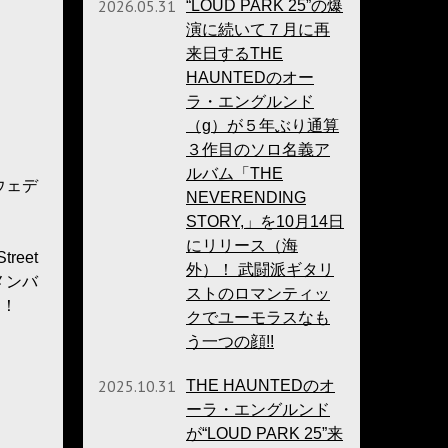
2026.05.31
“LOUD PARK 25”の爆
演に続いて７月に再
来日するTHE
HAUNTEDのオー
ラ・エングルンド
（g）が５年ぶり通算
３作目のソロ名義ア
ルバム「THE
ウェデ
NEVERENDING
STORY,」を10月14日
にリリース（海
eet
外）！ 武闘派ギタリ
メンバ
ストのロマンティッ
な！
クでユーモラスなも
う一つの顔!!
2025.10.31
THE HAUNTEDのオ
ーラ・エングルンド
が“LOUD PARK 25”来