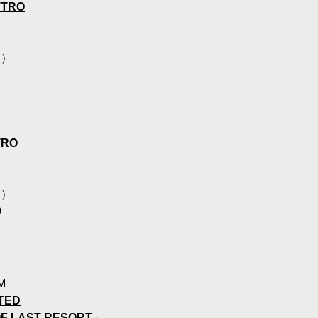
TTRO
別）
TRO
別）
9
M
TED
F LAST RESORT」