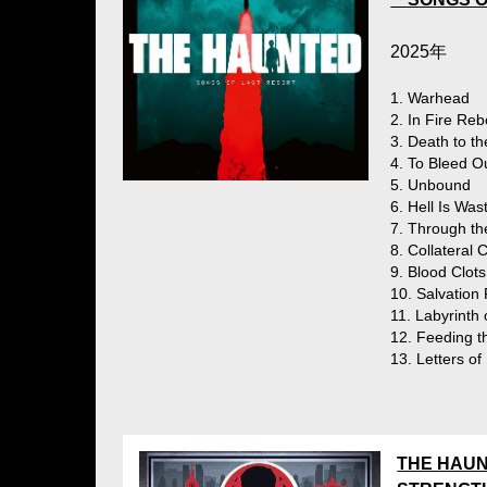
2025年
1. Warhead
2. In Fire Re
3. Death to t
4. To Bleed O
5. Unbound
6. Hell Is Wa
7. Through th
8. Collateral
9. Blood Clots
10. Salvation
11. Labyrinth 
12. Feeding 
13. Letters of
THE HAU