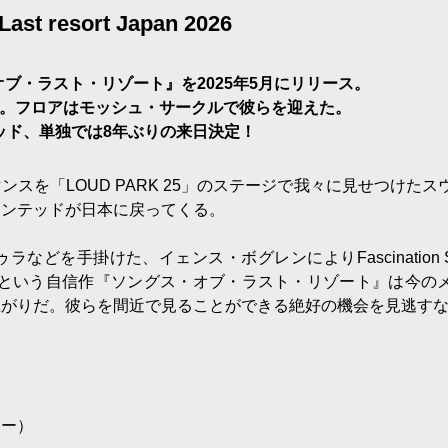
 Last resort Japan 2026
ブ・ラスト・リゾート』を2025年5月にリリース。
に出演。フロアはモッシュ・サークルで彼らを迎えた。
ッド、単独では8年ぶりの来日決定！
スを「LOUD PARK 25」のステージで我々に見せつけたス
ーンテッドが日本に戻ってくる。
を手掛けた、イェンス・ボグレンによりFascination Str
れたという自信作『ソングス・オブ・ラスト・リゾート』は今の
上がりだ。彼らを間近で見ることができる絶好の機会を見逃す
ター）