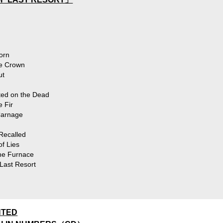
born
he Crown
ut
sted on the Dead
e Fir
 Carnage
 Recalled
of Lies
the Furnace
 Last Resort
NTED