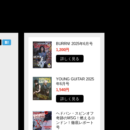
BURRN! 2025年6月号
1,200円
詳しく見る
YOUNG GUITAR 2025
年6月号
1,540円
詳しく見る
ヘドバン・スピンオフ
奇跡のMSG！燃えるロ
ンドン！徹底レポート
号