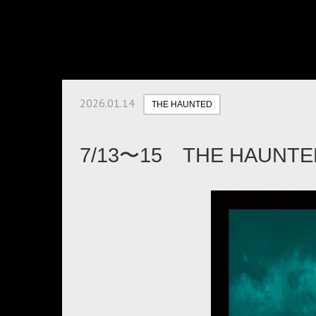
2026.01.14
THE HAUNTED
7/13〜15 THE HAU