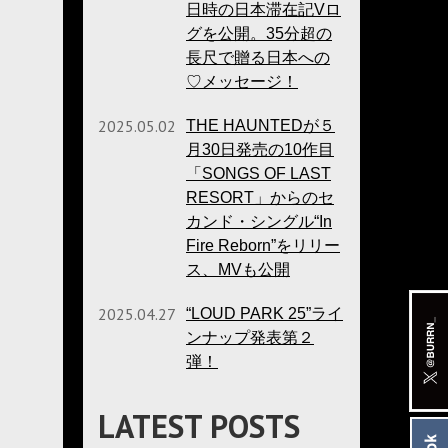
日時の日本滞在記Vロ
グを公開。35分超の
長尺で贈る日本への
♡メッセージ！
2025.05.02
THE HAUNTEDが５
月30日発売の10作目
「SONGS OF LAST
RESORT」からのセ
カンド・シングル“In
Fire Reborn”をリリー
ス、MVも公開
2025.04.27
“LOUD PARK 25”ライ
ンナップ発表第２
弾！
LATEST POSTS