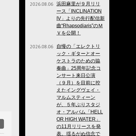
2026.08.06
浜田麻里が９月リリ
ース「INCLINATION
IV」よりの先行配信新
曲“Rhapsodiaris”のＭ
Ｖを公開！
2026.08.06
自慢の「エレクトリ
ック・ギターとオー
ケストラのための協
奏曲」25周年記念コ
ンサート来日公演
（９月）を目前に控
えたイングヴェイ・
マルムスティーン
が、５年ぶりスタジ
オ・アルバム「HELL
OR HIGH WATER」
の11月リリースを発
表。揺るがぬ信念で