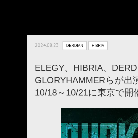
2024.08.23
DERDIAN
HIBRIA
ELEGY、HIBRIA、DERDI
GLORYHAMMERらが出演
10/18～10/21に東京で