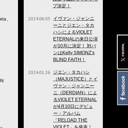
プ決定！
2024.06.03
イヴァン・ジャンニ
ria、
ーニとジエン・タカ
ハシによるVIOLET
ETERNALの来日公演
が10月に決定！ 対バ
ンはKelly SIMONZ's
BLIND FAITH！
2024.01.26
ジエン・タカハシ
（MAJUSTICE）とイ
ON
ヴァン・ジャンニー
ニ（DERDIAN）によ
るVIOLET ETERNAL
が4月10日にデビュ
ー・アルバム
「RELOAD THE
VIOLET」を発表！