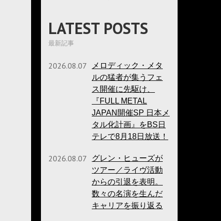
LATEST POSTS
最新記事
2026.08.07
メロディック・メタ
ルの猛者が集うフェ
ス開催に先駆け、
『FULL METAL
JAPAN開催SP 日本メ
タル化計画』をBS日
テレで8月18日放送！
2026.08.07
グレン・ヒューズが
ツアー／ライヴ活動
からの引退を表明。
数々の名演を生んだ
キャリアを振り返る