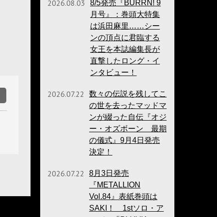
2026.08.03
8/5発売『BURRN! 9
月号』：巻頭大特集
は浜田麻里……シー
ンの頂点に君臨する
女王を本誌編集長が
直撃したロング・イ
ンタビュー！
2026.07.22
数々の伝説を残してこ
の世を去ったマッドマ
ンが綴った自伝『オジ
ー・オズボーン 最期
の儀式』9月4日発売
決定！
2026.07.22
8月3日発売
『METALLION
Vol.84』表紙巻頭は
SAKI！ 1stソロ・ア