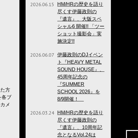
2026.06.15
HM/HRの歴史を語り
尽くす伊藤政則の
『遺言』、大阪スペ
シャル6 開催!! 「ツー
ショット撮影会」実
施決定!!
2026.06.07
伊藤政則のDJイベン
ト『HEAVY METAL
SOUND HOUSE』、
45周年記念の
『SUMMER
いた方
SCHOOL 2026』を
を各ブ
8/9開催！
のカメ
2026.03.24
HM/HRの歴史を語り
尽くす伊藤政則の
『遺言』、10周年記
念となるVol.24は