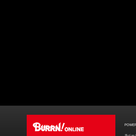
POWER
当ペー