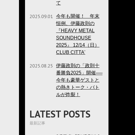
て
2025.09.01
今年も開催！ 年末
恒例、伊藤政則の
『HEAVY METAL
SOUNDHOUSE
2025』 12/14（日）
CLUB CITTA'
2025.08.25
伊藤政則の「政則十
番勝負2025」開催──
今年も豪華ゲストと
の熱きトーク・バト
ルが炸裂！
LATEST POSTS
最新記事