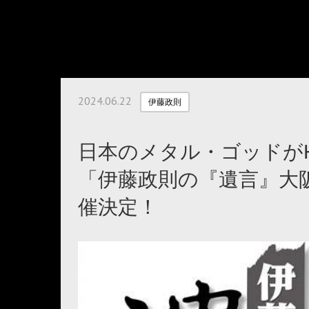
2024.06.22
伊藤政則
日本のメタル・ゴッドがH
「伊藤政則の『遺言』⼤阪
催決定！