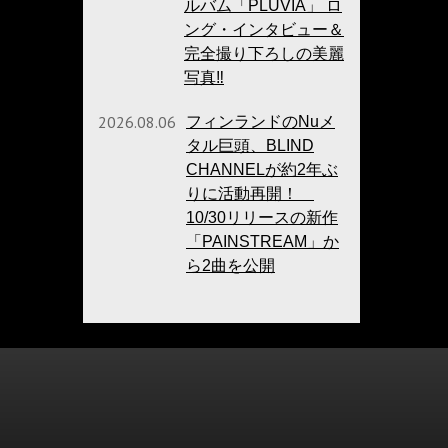
ルバム「PLUVIA」 ロ
ング・インタビュー＆
完全撮り下ろしの美麗
写真‼
2026.08.06
フィンランドのNuメ
タル巨頭、BLIND
CHANNELが約2年ぶ
りに活動再開！
10/30リリースの新作
「PAINSTREAM」か
ら2曲を公開