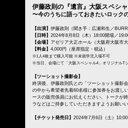
伊藤政則の『遺⾔』⼤阪スペシャル
〜今のうちに語っておきたいロック
【出演】
伊藤政則（聞き手：広瀬和生／BUR
【日時】
2024年8月8日（木）18:00開場／19:
【会場】
アゼリア大正ホール（大阪府大阪市大正
【料金】
4,000円（座席指定・税込）
※1人4枚まで購入可能 ※未就学児入場不可
※当日、会場にて「大阪スペシャル4」オリジナルTシ
【ツーショット撮影会】
終演後、伊藤政則氏との「ツーショット撮影
の中から希望者先着60名様に参加券をお渡し
ースの販売係員にお伝えください。トークが
ラなどはご持参していただきますようお願い
【チケット発売日】
2024年7月6日（土）10:0