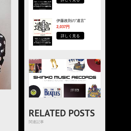
伊藤政則の“遺言”
2,037円
詳しく見る
ト
RELATED POSTS
関連記事