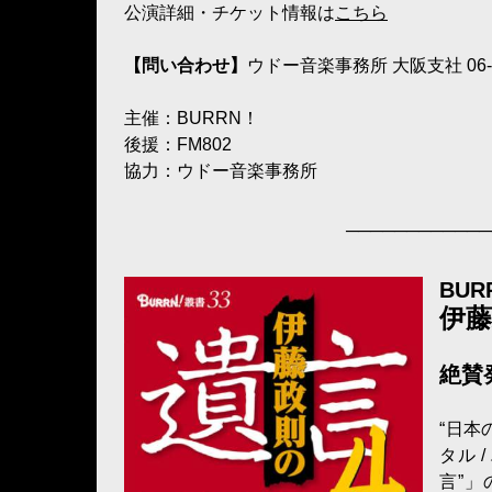
公演詳細・チケット情報は
こちら
【問い合わせ】
ウドー音楽事務所 大阪支社 06-63
主催：BURRN！
後援：FM802
協力：ウドー音楽事務所
────────────
BUR
伊藤
絶賛
“日本
タル 
言”」