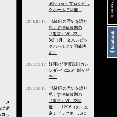
6/16（火）文京シビッ
クホールで開催！
2026.01.15
HM/HRの歴史を語り
尽くす伊藤政則の
『遺言』V0l.23、
3/2（月）文京シビッ
クホールにて開催決
定！
2025.11.17
好評の “伊藤政則カレ
ンダー” 2026年版が発
売！
2025.10.15
HM/HRの歴史を語り
尽くす伊藤政則の
『遺言』V0l.22開
ィ・メ
催！ 12/16（火）文
の“遺
京シビックホールに
のロッ