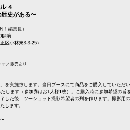
 4
の歴史がある〜
RN！編集長）
00開演
区小林東3-3-25）
ャツ 販売あり
会」を実施致します。当日ブースにて商品をご購入していただ
いたします（参加券はお1人様1枚）。ご購入時に参加希望の旨
終了した後、ツーショット撮影希望者の列を作ります。撮影用
いたします。
0〜