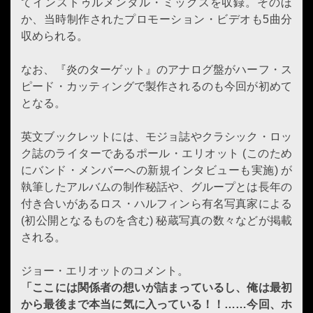
てインストゥルメンタル・ミックスを収録。そのほ
か、当時制作されたプロモーション・ビデオも5曲分
収められる。
なお、『炎のターゲット』のアナログ盤がハーフ・ス
ピード・カッティングで製作されるのも今回が初めて
となる。
英文ブックレットには、モジョ誌やクラシック・ロッ
ク誌のライターであるポール・エリオット (このため
にバンド・メンバーへの新規インタビューも実施) が
執筆したアルバムの制作秘話や、グループとは長年の
付き合いがあるロス・ハルフィンら有名写真家による
(初公開となるものを含む) 秘蔵写真の数々などが掲載
される。
ジョー・エリオットのコメント。
「ここには関係者の想いが詰まっているし、俺は最初
から最後まで本当に気に入っている！！……今回、ホ