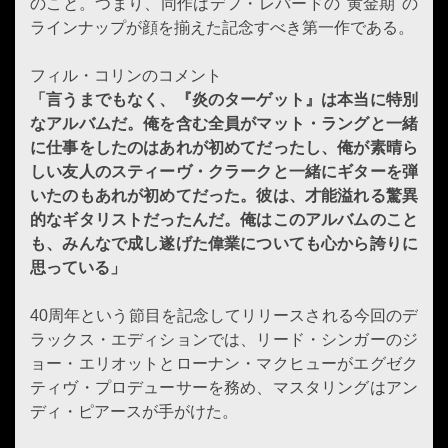
のこと。つまり、同作はデフ・レパードの"黄金期"の
ラインナップが顔を揃えた記念すべき第一作である。
フィル・コリンのコメント
「言うまでもなく、『炎のターゲット』は本当に特別
なアルバムだ。俺を含む全員がマット・ラングと一緒
に仕事をしたのはあれが初めてだったし、俺が素晴ら
しい友人のスティーヴ・クラークと一緒にギターを弾
いたのもあれが初めてだった。彼は、才能溢れる驚異
的なギタリストだったんだ。俺はこのアルバムのこと
も、みんなで成し遂げた偉業についても心から誇りに
思っている」
40周年という節目を記念してリリースされる今回のデ
ラックス・エディションでは、リード・シンガーのジ
ョー・エリオットとローナン・マクヒューがエグゼク
ティヴ・プロデューサーを務め、マスタリングはアン
ディ・ピアースが手がけた。