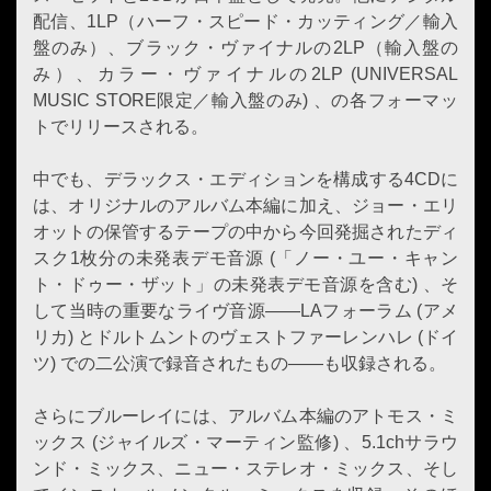
配信、1LP（ハーフ・スピード・カッティング／輸入
盤のみ）、ブラック・ヴァイナルの2LP（輸入盤の
み）、カラー・ヴァイナルの2LP (UNIVERSAL
MUSIC STORE限定／輸入盤のみ) 、の各フォーマッ
トでリリースされる。
中でも、デラックス・エディションを構成する4CDに
は、オリジナルのアルバム本編に加え、ジョー・エリ
オットの保管するテープの中から今回発掘されたディ
スク1枚分の未発表デモ音源 (「ノー・ユー・キャン
ト・ドゥー・ザット」の未発表デモ音源を含む) 、そ
して当時の重要なライヴ音源――LAフォーラム (アメ
リカ) とドルトムントのヴェストファーレンハレ (ドイ
ツ) での二公演で録音されたもの――も収録される。
さらにブルーレイには、アルバム本編のアトモス・ミ
ックス (ジャイルズ・マーティン監修) 、5.1chサラウ
ンド・ミックス、ニュー・ステレオ・ミックス、そし