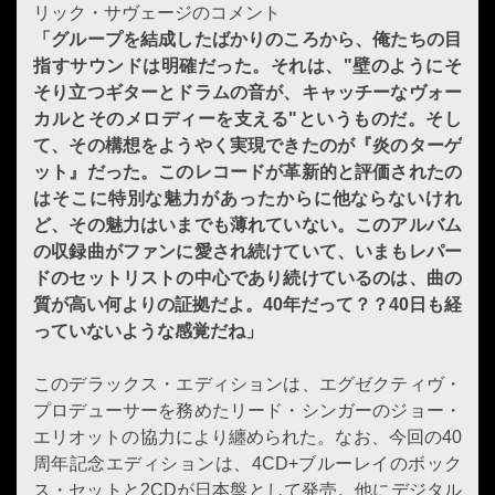
リック・サヴェージのコメント
「グループを結成したばかりのころから、俺たちの目
指すサウンドは明確だった。それは、"壁のようにそ
そり立つギターとドラムの音が、キャッチーなヴォー
カルとそのメロディーを支える"というものだ。そし
て、その構想をようやく実現できたのが『炎のターゲ
ット』だった。このレコードが革新的と評価されたの
はそこに特別な魅力があったからに他ならないけれ
ど、その魅力はいまでも薄れていない。このアルバム
の収録曲がファンに愛され続けていて、いまもレパー
ドのセットリストの中心であり続けているのは、曲の
質が高い何よりの証拠だよ。40年だって？？40日も経
っていないような感覚だね」
このデラックス・エディションは、エグゼクティヴ・
プロデューサーを務めたリード・シンガーのジョー・
エリオットの協力により纏められた。なお、今回の40
周年記念エディションは、4CD+ブルーレイのボック
ス・セットと2CDが日本盤として発売。他にデジタル