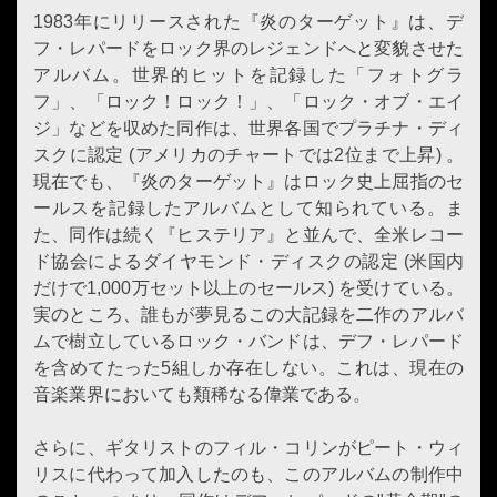
1983年にリリースされた『炎のターゲット』は、デ
フ・レパードをロック界のレジェンドへと変貌させた
アルバム。世界的ヒットを記録した「フォトグラ
フ」、「ロック！ロック！」、「ロック・オブ・エイ
ジ」などを収めた同作は、世界各国でプラチナ・ディ
スクに認定 (アメリカのチャートでは2位まで上昇) 。
現在でも、『炎のターゲット』はロック史上屈指のセ
ールスを記録したアルバムとして知られている。ま
た、同作は続く『ヒステリア』と並んで、全米レコー
ド協会によるダイヤモンド・ディスクの認定 (米国内
だけで1,000万セット以上のセールス) を受けている。
実のところ、誰もが夢見るこの大記録を二作のアルバ
ムで樹立しているロック・バンドは、デフ・レパード
を含めてたった5組しか存在しない。これは、現在の
音楽業界においても類稀なる偉業である。
さらに、ギタリストのフィル・コリンがピート・ウィ
リスに代わって加入したのも、このアルバムの制作中