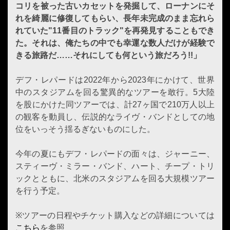
コリを被った古いカセットを発掘して、ローナンにそ
れを綺麗に修復してもらい、長年未完成のまま忘れら
れていた"11番目のトラック"を再発見することもでき
た。それは、俺たちの中でも幸運な数人だけが経験で
きる旅路だ……それにしても何という旅だろう!!」
デフ・レパードは2022年から2023年にかけて、世界
中のスタジアムを回る驚異的なツアーを敢行。5大陸
を股にかけた同ツアーでは、計27ヶ国で210万人以上
の観客を動員し、伝説的なライヴ・バンドとしての地
位をいっそう揺るぎないものにした。
今年の夏にもデフ・レパードの面々は、ジャーニー、
スティーヴ・ミラー・バンド、ハート、チープ・トリ
ックとともに、北米のスタジアムを回る大規模ツアー
を行う予定。
※ツアーの日程やチケット購入などの詳細については
こちら
を参照