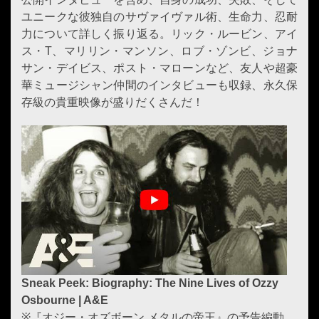
ユニークな彼独自のサヴァイヴァル術、生命力、忍耐
力について詳しく振り返る。リック・ルービン、アイ
ス・T、マリリン・マンソン、ロブ・ゾンビ、ジョナ
サン・デイビス、ポスト・マローンなど、友人や超豪
華ミュージシャン仲間のインタビューも収録、永久保
存級の貴重映像が盛りだくさんだ！
Sneak Peek: Biography: The Nine Lives of Ozzy
Osbourne | A&E
※『オジー・オズボーン メタルの帝王』の予告編動