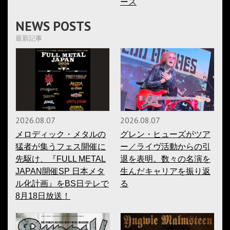
ース
NEWS POSTS
最新記事
2026.08.07
2026.08.07
メロディック・メタルの
グレン・ヒューズがツア
猛者が集うフェス開催に
ー／ライヴ活動からの引
先駆け、『FULL METAL
退を表明。数々の名演を
JAPAN開催SP 日本メタ
生んだキャリアを振り返
ル化計画』をBS日テレで
る
8月18日放送！