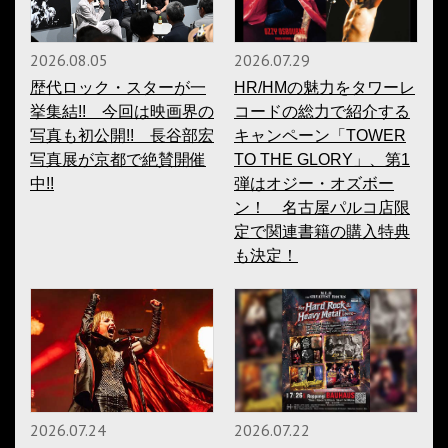
2026.08.05
2026.07.29
歴代ロック・スターが一
HR/HMの魅力をタワーレ
挙集結!! 今回は映画界の
コードの総力で紹介する
写真も初公開!! 長谷部宏
キャンペーン「TOWER
写真展が京都で絶賛開催
TO THE GLORY」、第1
中!!
弾はオジー・オズボー
ン！ 名古屋パルコ店限
定で関連書籍の購入特典
も決定！
2026.07.24
2026.07.22