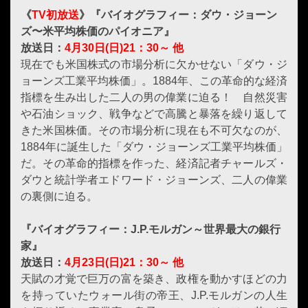
《
TV初放送
》『バイオグラフィー：ダウ・ジョーン
ズ〜米平均株価のパイオニア』
放送日：
4月30日(日)21：30～ 他
現在でも米国株式の市場分析に欠かせない「ダウ・ジ
ョーンズ工業平均株価」。1884年、この革命的な経済
指標を生み出した二人の男の偉業に迫る！ 自然災害
や石油ショック、戦争などで高騰と暴落を繰り返して
きた米国株価。その市場分析に現在も不可欠なのが、
1884年に誕生した「ダウ・ジョーンズ工業平均株価」
だ。その革命的指標を作った、経済記者チャールズ・
ダウと統計学者エドワード・ジョーンズ、二人の偉業
の裏側に迫る。
『バイオグラフィー：J.P.モルガン～世界最大の銀行
家』
放送日：
4月23日(日)21：30～ 他
天賦の才覚で巨万の富を築き、政権を動かすほどの力
を持っていたウォール街の帝王、J.P.モルガンの人生