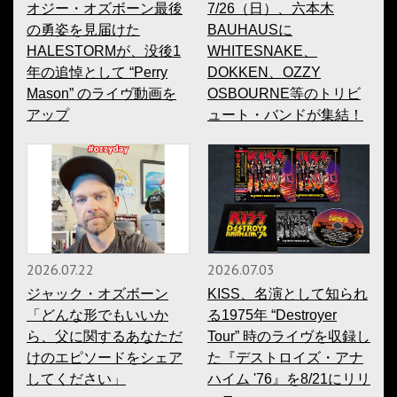
オジー・オズボーン最後
7/26（日）、六本木
の勇姿を見届けた
BAUHAUSに
HALESTORMが、没後1
WHITESNAKE、
年の追悼として “Perry
DOKKEN、OZZY
Mason” のライヴ動画を
OSBOURNE等のトリビ
アップ
ュート・バンドが集結！
2026.07.22
2026.07.03
ジャック・オズボーン
KISS、名演として知られ
「どんな形でもいいか
る1975年 “Destroyer
ら、父に関するあなただ
Tour” 時のライヴを収録し
けのエピソードをシェア
た『デストロイズ・アナ
してください」
ハイム '76』を8/21にリリ