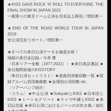
★KISS GAVE ROCK ‘N’ ROLL TO EVERYONE. THE
FINAL SHOW IN JAPAN 2022
一夜限りの東京ドーム公演を完全誌上再現／増田勇一
★END OF THE ROAD WORLD TOUR IN JAPAN
2019
全公演完全リポート／増田勇一
★すべての来日公演データを徹底分析！
地獄の来日全記録／今井 豊
〈日本ツアー全般（1977-2022）〉★来日表話裏話 ★
来日期間前後のKISSTORY
〈来日公演セットリスト〉★楽曲別演奏回数一覧 ★収
録アルバム別演奏曲数 ★会場別公演回数 etc.
〈ツアーパンフ紹介〉
〈コラム〉★中止公演 ★SukiyakiとKISS ★日本語と
KISS ★ミート＆グリート ★ライヴ中継とKISS ★来
日記念版 ★来日公演におけるジーンの火吹き曲／血吐