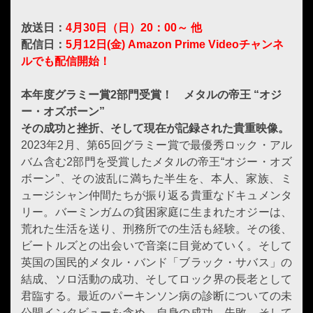
放送日：
4月30日（日）20：00～ 他
配信日：
5月12日(金) Amazon Prime Videoチャンネ
ルでも配信開始！
本年度グラミー賞2部門受賞！ メタルの帝王 “オジ
ー・オズボーン”
その成功と挫折、そして現在が記録された貴重映像。
2023年2月、第65回グラミー賞で最優秀ロック・アル
バム含む2部門を受賞したメタルの帝王“オジー・オズ
ボーン”、その波乱に満ちた半生を、本人、家族、ミ
ュージシャン仲間たちが振り返る貴重なドキュメンタ
リー。バーミンガムの貧困家庭に生まれたオジーは、
荒れた生活を送り、刑務所での生活も経験。その後、
ビートルズとの出会いで音楽に目覚めていく。そして
英国の国民的メタル・バンド「ブラック・サバス」の
結成、ソロ活動の成功、そしてロック界の長老として
君臨する。最近のパーキンソン病の診断についての未
公開インタビューを含め、自身の成功、失敗、そして