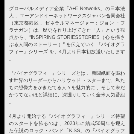
グローバルメディア企業「A+E Networks」の日本法
人 、エーアンドイーネットワークスジャパン合同会社
（東京都港区 、ゼネラルマネージャー：ジョン ・フ
ラナガン）は、歴史を作り上げてきた「人」という観
点から、“INSPIRING STORIESSTORIES（心を揺さ
ぶる人間のストーリー ）” を伝えていく 『バイオグラ
フィー』シリーズ を、4月より日本初放送いたします
。
『バイオグラフィー』シリーズとは 、新聞紙面を賑わ
す世界のリーダーからハリウッド ・スターまで、私た
ちの想像力をかきたてる人々を魅力的に 、そして未だ
かつてないほど詳細に、深掘りしていく全米人気番組
。
4月より開始する『バイオグラフィー』シリーズ待望
のスタートを飾るのは 、2023年に結成50周年を迎え
た伝説のロック・バンド「KISS」の『バイオグラフ