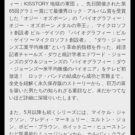
ィー：KISSTORY 地獄の軍団 』、先日開催された第
65回グラミー賞にて最優秀ロック・アルバム賞を受賞
した「オジー・オズボーン」の『バイオグラフィー：
オジー ・オズボーン メタルの帝王』、マイクロソフ
ト創設者 ビル ･ゲイツの 『バイオグラフィー：ビル
・ゲイツ 〜マイクロソフト創設者』、 “ダウ・ジョー
ンズ工業平均株価” という革命的指標を作った、経済
記者チャールズ・ダウと統計学者エドワード ・ジョー
ンズのダウ＆ジョーンズの『バイオグラフィー：ダウ
・ジョーンズ〜米平均株価のパイオニア』をテレビ初
放送！ ロック・バンドの結成から成功と苦難まで 、
全史を紐解く永久保存版のストーリーから 、巨万の富
を築いた男たちの知られざる素顔など、未だかつてな
いほど詳細に深堀りいたします。
また、5月以降も続くシリーズには、マイケル・ジャ
クソン、フレディ・マーキュリー、エルトン・ジョ
ン、ボビー・ブラウン、ホイットニー・ヒューストン
など世界的なミュージシャンから、カルバン・クライ