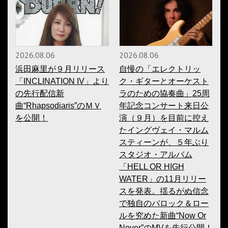
2026.08.06
2026.08.06
浜田麻里が９月リリース
自慢の「エレクトリッ
「INCLINATION IV」より
ク・ギターとオーケスト
の先行配信新
ラのための協奏曲」25周
曲“Rhapsodiaris”のＭＶ
年記念コンサート来日公
を公開！
演（９月）を目前に控え
たイングヴェイ・マルム
スティーンが、５年ぶり
スタジオ・アルバム
「HELL OR HIGH
WATER」の11月リリー
スを発表。揺るがぬ信念
で独自のバロック＆ロー
ルを究めた新曲“Now Or
Never”のMVを先行公開！