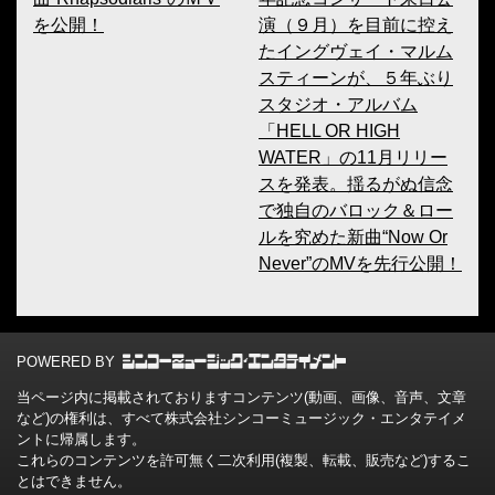
を公開！
演（９月）を目前に控え
たイングヴェイ・マルム
スティーンが、５年ぶり
スタジオ・アルバム
「HELL OR HIGH
WATER」の11月リリー
スを発表。揺るがぬ信念
で独自のバロック＆ロー
ルを究めた新曲“Now Or
Never”のMVを先行公開！
POWERED BY
当ページ内に掲載されておりますコンテンツ(動画、画像、音声、文章
など)の権利は、すべて株式会社シンコーミュージック・エンタテイメ
ントに帰属します。
これらのコンテンツを許可無く二次利用(複製、転載、販売など)するこ
とはできません。