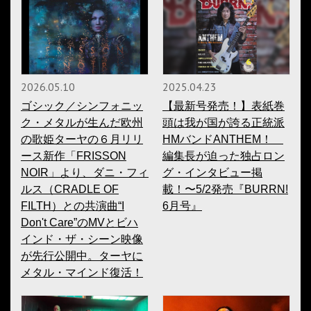
2026.05.10
2025.04.23
ゴシック／シンフォニッ
【最新号発売！】表紙巻
ク・メタルが生んだ欧州
頭は我が国が誇る正統派
の歌姫ターヤの６月リリ
HMバンドANTHEM！
ース新作「FRISSON
編集長が迫った独占ロン
NOIR」より、ダニ・フィ
グ・インタビュー掲
ルス（CRADLE OF
載！〜5/2発売『BURRN!
FILTH）との共演曲“I
6月号』
Don't Care”のMVとビハ
インド・ザ・シーン映像
が先行公開中。ターヤに
メタル・マインド復活！