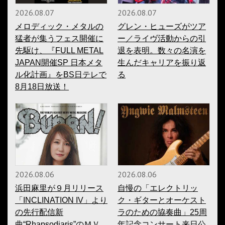
2026.08.07
2026.08.07
メロディック・メタルの
グレン・ヒューズがツア
猛者が集うフェス開催に
ー／ライヴ活動からの引
先駆け、『FULL METAL
退を表明。数々の名演を
JAPAN開催SP 日本メタ
生んだキャリアを振り返
ル化計画』をBS日テレで
る
8月18日放送！
2026.08.06
2026.08.06
浜田麻里が９月リリース
自慢の「エレクトリッ
「INCLINATION IV」より
ク・ギターとオーケスト
の先行配信新
ラのための協奏曲」25周
曲“Rhapsodiaris”のＭＶ
年記念コンサート来日公