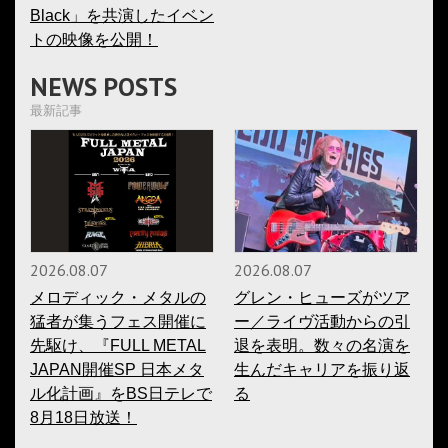
Black」を共演したイベン
トの映像を公開！
NEWS POSTS
最新記事
2026.08.07
2026.08.07
メロディック・メタルの
グレン・ヒューズがツア
猛者が集うフェス開催に
ー／ライヴ活動からの引
先駆け、『FULL METAL
退を表明。数々の名演を
JAPAN開催SP 日本メタ
生んだキャリアを振り返
ル化計画』をBS日テレで
る
8月18日放送！