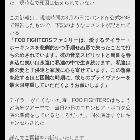
た。現時点で死因は伝えられていない。
この訃報は、現地時間の3月25日にバンドが公式SNS
で報告したもので、下記のようなコメントが記されて
いる。
「FOO FIGHTERSファミリーは、愛するテイラー・
ホーキンスを悲劇的かつ予期せぬ形で失ったことで打
ちのめされています。彼の音楽スピリットと周囲を巻
き込む笑いは永遠に私達の中で生き続けます。私達は
彼の妻と子供達と家族に心を寄せています。この想像
を絶するほど困難な時期に、彼らのプライヴァシーを
最大限尊重していただくようお願いします」
テイラーが亡くなった時、FOO FIGHTERSはちょう
ど南米ツアー中で、当日25日のコロンビア・ボゴタ公
演の準備をしているところだった。同公演はすぐにキ
ャンセルされた。
謹んでご冥福をお祈りいたします。