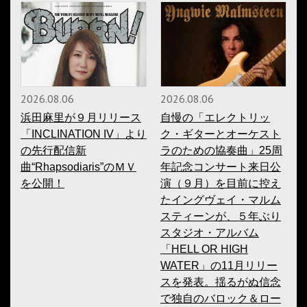
2026.08.06
2026.08.06
浜田麻里が９月リリース
自慢の「エレクトリッ
「INCLINATION IV」より
ク・ギターとオーケスト
の先行配信新
ラのための協奏曲」25周
曲“Rhapsodiaris”のＭＶ
年記念コンサート来日公
を公開！
演（９月）を目前に控え
たイングヴェイ・マルム
スティーンが、５年ぶり
スタジオ・アルバム
「HELL OR HIGH
WATER」の11月リリー
スを発表。揺るがぬ信念
で独自のバロック＆ロー